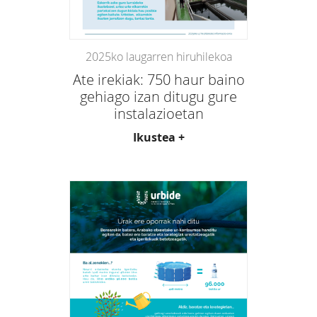
2025ko laugarren hiruhilekoa
Ate irekiak: 750 haur baino
gehiago izan ditugu gure
instalazioetan
Ikustea +