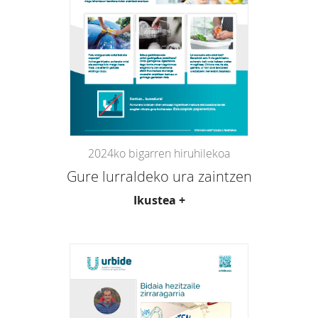
2024ko bigarren hiruhilekoa
Gure lurraldeko ura zaintzen
Ikustea +