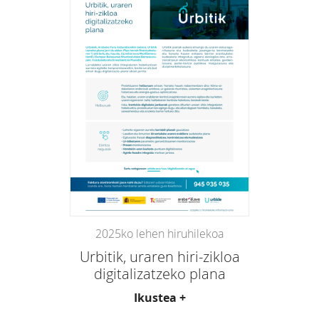
2025ko lehen hiruhilekoa
Urbitik, uraren hiri-zikloa
digitalizatzeko plana
Ikustea +