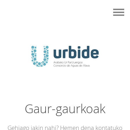
Gaur-gaurkoak
Gehiago jakin nahi? Hemen dena kontatuko