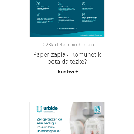
2023ko lehen hiruhilekoa
Paper-zapiak, Komunetik
bota daitezke?
Ikustea +