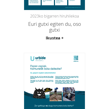
2023ko bigarren hiruhilekoa
Euri gutxi egiten du, oso
gutxi
Ikustea +