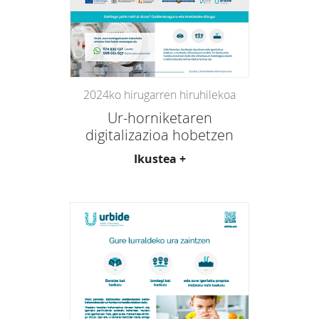
2024ko hirugarren hiruhilekoa
Ur-horniketaren
digitalizazioa hobetzen
Ikustea +