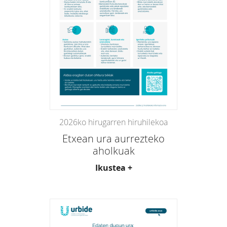
2026ko hirugarren hiruhilekoa
Etxean ura aurrezteko
aholkuak
Ikustea +