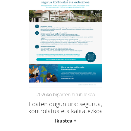
2026ko bigarren hiruhilekoa
Edaten dugun ura: segurua,
kontrolatua eta kalitatezkoa
Ikustea +