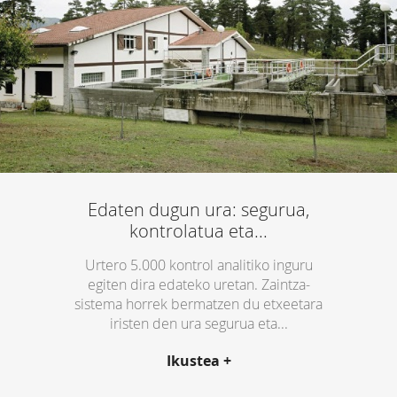
zikloa
Zer
da?
Hornikuntza
sarea
Saneamendu
sarea
Ur
kalitatea
Ura
digitalizatzea
Gaur-
Edaten dugun ura: segurua,
gaurkoak
kontrolatua eta...
Arreta
eta
Urtero 5.000 kontrol analitiko inguru
izapidetzeak
egiten dira edateko uretan. Zaintza-
Kontaktua
sistema horrek bermatzen du etxeetara
Kontagailuaren
iristen den ura segurua eta...
Irakurketa
Isurien
baimena
Ikustea +
Nola
ulertu