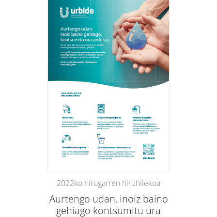
2022ko hirugarren hiruhilekoa
Aurtengo udan, inoiz baino
gehiago kontsumitu ura