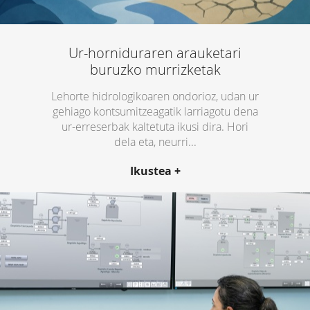
Ur-horniduraren arauketari
buruzko murrizketak
Lehorte hidrologikoaren ondorioz, udan ur
gehiago kontsumitzeagatik larriagotu dena
ur-erreserbak kaltetuta ikusi dira. Hori
dela eta, neurri...
Ikustea +