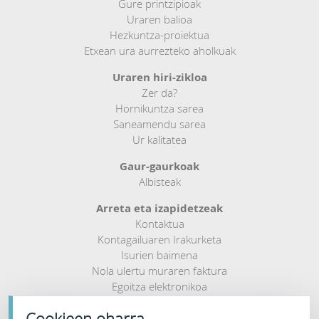
Gure printzipioak
Uraren balioa
Hezkuntza-proiektua
Etxean ura aurrezteko aholkuak
Uraren hiri-zikloa
Zer da?
Hornikuntza sarea
Saneamendu sarea
Ur kalitatea
Gaur-gaurkoak
Albisteak
Arreta eta izapidetzeak
Kontaktua
Kontagailuaren Irakurketa
Isurien baimena
Nola ulertu muraren faktura
Egoitza elektronikoa
Salaketen postontzia
Cookieen oharra