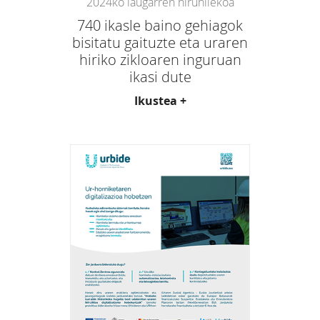
2024ko laugarren hiruhilekoa
740 ikasle baino gehiagok
bisitatu gaituzte eta uraren
hiriko zikloaren inguruan
ikasi dute
Ikustea +