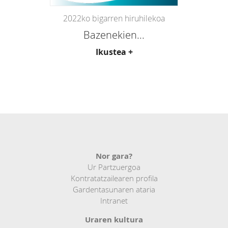
2022ko bigarren hiruhilekoa
Bazenekien...
Ikustea +
Nor gara?
Ur Partzuergoa
Kontratatzailearen profila
Gardentasunaren ataria
Intranet
Uraren kultura