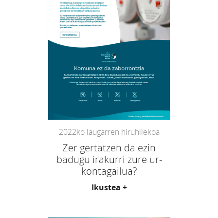
2022ko laugarren hiruhilekoa
Zer gertatzen da ezin
badugu irakurri zure ur-
kontagailua?
Ikustea +