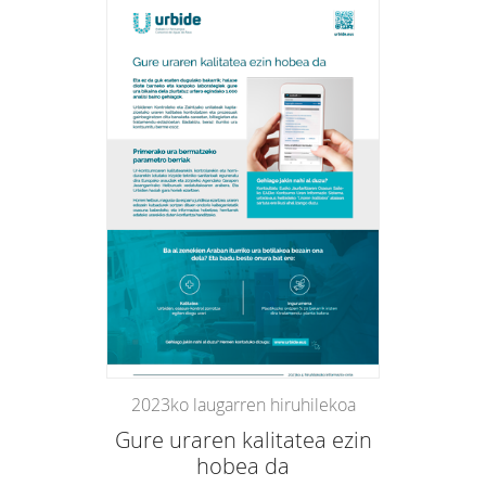
2023ko laugarren hiruhilekoa
Gure uraren kalitatea ezin
hobea da