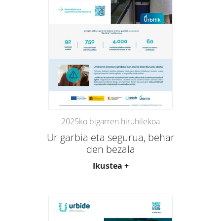
2025ko bigarren hiruhilekoa
Ur garbia eta segurua, behar
den bezala
Ikustea +