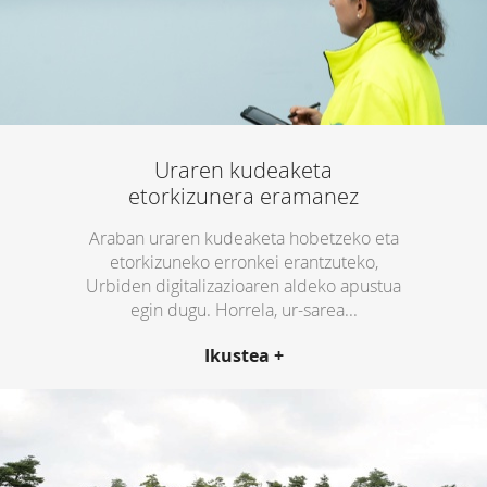
Nor
gara?
Ur
Partzuergoa
Kontratatzailearen
profila
Gardentasunaren
ataria
Uraren kudeaketa
Intranet
etorkizunera eramanez
Uraren
kultura
Araban uraren kudeaketa hobetzeko eta
Gure
etorkizuneko erronkei erantzuteko,
printzipioak
Urbiden digitalizazioaren aldeko apustua
Uraren
egin dugu. Horrela, ur-sarea...
balioa
Hezkuntza-
proiektua
Ikustea +
Etxean
ura
aurrezteko
aholkuak
Uraren
hiri-