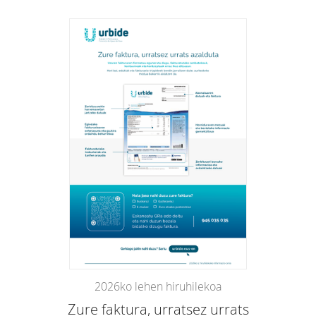
2026ko lehen hiruhilekoa
Zure faktura, urratsez urrats