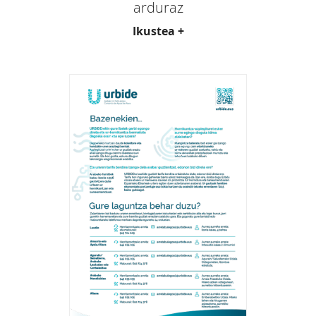
arduraz
Ikustea +