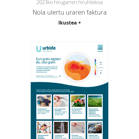
2023ko hirugarren hiruhilekoa
Nola ulertu uraren faktura
Ikustea +