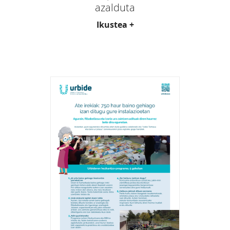
azalduta
Ikustea +