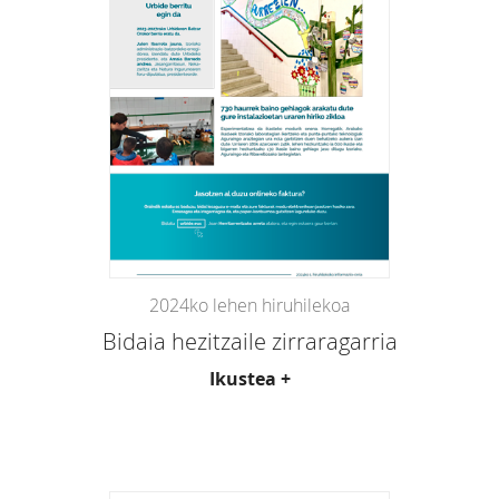
2024ko lehen hiruhilekoa
Bidaia hezitzaile zirraragarria
Ikustea +