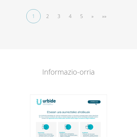
muraren
faktura
Salaketen
1
2
3
4
5
»
»»
postontzia
Egoitza
elektronikoa
ES
Informazio-orria