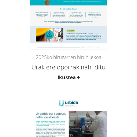
2025ko hirugarren hiruhilekoa
Urak ere oporrak nahi ditu
Ikustea +