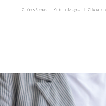
Quiénes Somos
Cultura del agua
Ciclo urban
Quiénes
Somos
Consorcio
de
aguas
Perfil
de
contratante
Portal
de