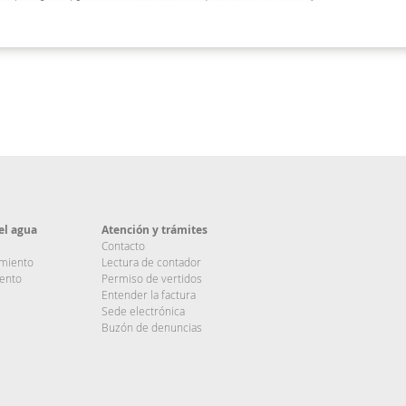
el agua
Atención y trámites
Contacto
imiento
Lectura de contador
ento
Permiso de vertidos
Entender la factura
Sede electrónica
Buzón de denuncias