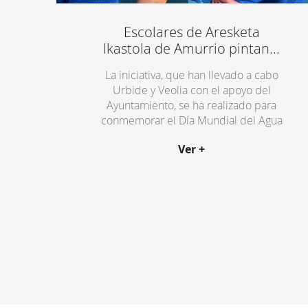
Consejos
para
Escolares de Aresketa
ahorrar
agua
Ikastola de Amurrio pintan...
en
casa
La iniciativa, que han llevado a cabo
Ciclo
Urbide y Veolia con el apoyo del
urbano
Ayuntamiento, se ha realizado para
del
agua
conmemorar el Día Mundial del Agua
Qué
es
Ver +
Red
de
abastecimiento
Red
de
saneamiento
Calidad
del
agua
Digitalizando
el
agua